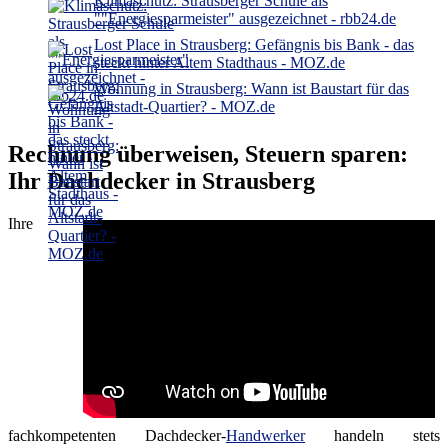
Klimaschutz: Strausberger Schule als
""Energiesparmeister" ausgezeichnet - rbb24.de
Lost Place in Strausberg: Gefängnis bis Bank - das
steckt hinter Altem Stadthaus - MOZ.de
Wohnung in Strausberg: Wann ist Baustart für das
Altstadt-Quartier? - MOZ.de
Rechnung überweisen, Steuern sparen:
Ihr Dachdecker in Strausberg
Ihre
fachkompetenten Dachdecker-
Handwerker
handeln stets