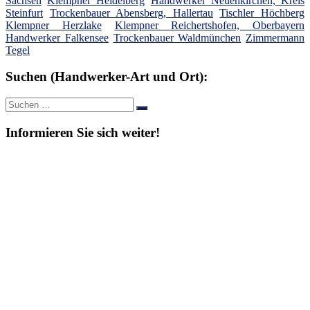
Sachsen
Klempner Heidelberg
Handwerker Neuenkirchen, Kreis
Steinfurt
Trockenbauer Abensberg, Hallertau
Tischler Höchberg
Klempner Herzlake
Klempner Reichertshofen, Oberbayern
Handwerker Falkensee
Trockenbauer Waldmünchen
Zimmermann
Tegel
Suchen (Handwerker-Art und Ort):
Suche
Suchen
nach:
Informieren Sie sich weiter!