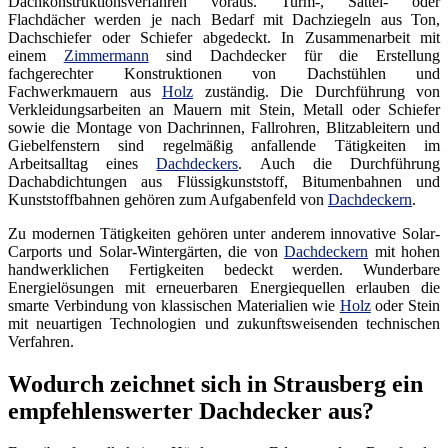
Dachkonstruktionsverfahren voraus. Turm-, Sattel- oder
Flachdächer werden je nach Bedarf mit Dachziegeln aus Ton,
Dachschiefer oder Schiefer abgedeckt. In Zusammenarbeit mit
einem
Zimmermann
sind Dachdecker für die Erstellung
fachgerechter Konstruktionen von Dachstühlen und
Fachwerkmauern aus
Holz
zuständig. Die Durchführung von
Verkleidungsarbeiten an Mauern mit Stein, Metall oder Schiefer
sowie die Montage von Dachrinnen, Fallrohren, Blitzableitern und
Giebelfenstern sind regelmäßig anfallende Tätigkeiten im
Arbeitsalltag eines
Dachdeckers
. Auch die Durchführung
Dachabdichtungen aus Flüssigkunststoff, Bitumenbahnen und
Kunststoffbahnen gehören zum Aufgabenfeld von
Dachdeckern
.
Zu modernen Tätigkeiten gehören unter anderem innovative Solar-
Carports und Solar-Wintergärten, die von
Dachdeckern
mit hohen
handwerklichen Fertigkeiten bedeckt werden. Wunderbare
Energielösungen mit erneuerbaren Energiequellen erlauben die
smarte Verbindung von klassischen Materialien wie
Holz
oder Stein
mit neuartigen Technologien und zukunftsweisenden technischen
Verfahren.
Wodurch zeichnet sich in Strausberg ein
empfehlenswerter Dachdecker aus?