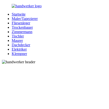
Zurück
zum
Startseite
Inhalt
Bessere-
Handwerker
Maler/Tapezierer
Handwerker.de
in
Fliesenleger
Ihrer
Trockenbauer
Nähe
Zimmermann
Tischler
Maurer
Dachdecker
Elektriker
Klempner