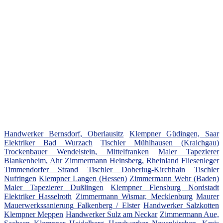
Handwerker Bernsdorf, Oberlausitz
Klempner Güdingen, Saar
Elektriker Bad Wurzach
Tischler Mühlhausen (Kraichgau)
Trockenbauer Wendelstein, Mittelfranken
Maler Tapezierer
Blankenheim, Ahr
Zimmermann Heinsberg, Rheinland
Fliesenleger
Timmendorfer Strand
Tischler Doberlug-Kirchhain
Tischler
Nufringen
Klempner Langen (Hessen)
Zimmermann Wehr (Baden)
Maler Tapezierer Dußlingen
Klempner Flensburg Nordstadt
Elektriker Hasselroth
Zimmermann Wismar, Mecklenburg
Maurer
Mauerwerkssanierung Falkenberg / Elster
Handwerker Salzkotten
Klempner Meppen
Handwerker Sulz am Neckar
Zimmermann Aue,