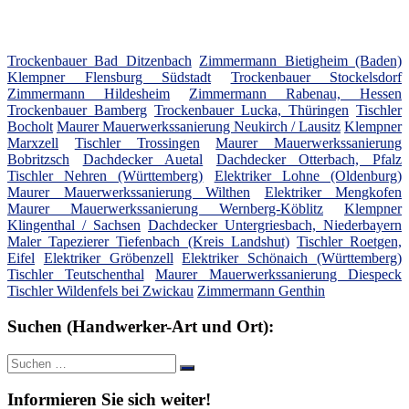
Trockenbauer Bad Ditzenbach
Zimmermann Bietigheim (Baden)
Klempner Flensburg Südstadt
Trockenbauer Stockelsdorf
Zimmermann Hildesheim
Zimmermann Rabenau, Hessen
Trockenbauer Bamberg
Trockenbauer Lucka, Thüringen
Tischler
Bocholt
Maurer Mauerwerkssanierung Neukirch / Lausitz
Klempner
Marxzell
Tischler Trossingen
Maurer Mauerwerkssanierung
Bobritzsch
Dachdecker Auetal
Dachdecker Otterbach, Pfalz
Tischler Nehren (Württemberg)
Elektriker Lohne (Oldenburg)
Maurer Mauerwerkssanierung Wilthen
Elektriker Mengkofen
Maurer Mauerwerkssanierung Wernberg-Köblitz
Klempner
Klingenthal / Sachsen
Dachdecker Untergriesbach, Niederbayern
Maler Tapezierer Tiefenbach (Kreis Landshut)
Tischler Roetgen,
Eifel
Elektriker Gröbenzell
Elektriker Schönaich (Württemberg)
Tischler Teutschenthal
Maurer Mauerwerkssanierung Diespeck
Tischler Wildenfels bei Zwickau
Zimmermann Genthin
Suchen (Handwerker-Art und Ort):
Suche
Suchen
nach:
Informieren Sie sich weiter!