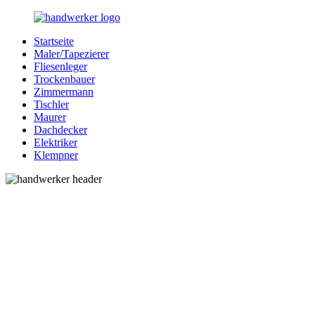
Zurück
zum
Startseite
Inhalt
Bessere-
Handwerker
Maler/Tapezierer
Handwerker.de
in
Fliesenleger
Ihrer
Trockenbauer
Nähe
Zimmermann
Tischler
Maurer
Dachdecker
Elektriker
Klempner