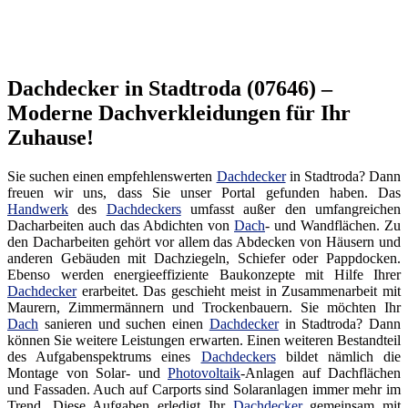
Dachdecker in Stadtroda (07646) –
Moderne Dachverkleidungen für Ihr
Zuhause!
Sie suchen einen empfehlenswerten
Dachdecker
in Stadtroda? Dann
freuen wir uns, dass Sie unser Portal gefunden haben. Das
Handwerk
des
Dachdeckers
umfasst außer den umfangreichen
Dacharbeiten auch das Abdichten von
Dach
- und Wandflächen. Zu
den Dacharbeiten gehört vor allem das Abdecken von Häusern und
anderen Gebäuden mit Dachziegeln, Schiefer oder Pappdocken.
Ebenso werden energieeffiziente Baukonzepte mit Hilfe Ihrer
Dachdecker
erarbeitet. Das geschieht meist in Zusammenarbeit mit
Maurern, Zimmermännern und Trockenbauern. Sie möchten Ihr
Dach
sanieren und suchen einen
Dachdecker
in Stadtroda? Dann
können Sie weitere Leistungen erwarten. Einen weiteren Bestandteil
des Aufgabenspektrums eines
Dachdeckers
bildet nämlich die
Montage von Solar- und
Photovoltaik
-Anlagen auf Dachflächen
und Fassaden. Auch auf Carports sind Solaranlagen immer mehr im
Trend. Diese Aufgaben erledigt Ihr
Dachdecker
gemeinsam mit