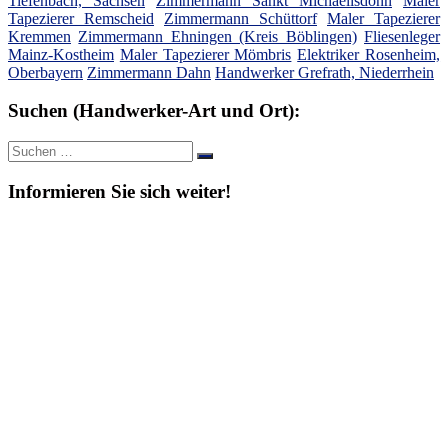
Tiefenbach, Sachsen
Zimmermann Sankt Michaelisdonn
Maler
Tapezierer Remscheid
Zimmermann Schüttorf
Maler Tapezierer
Kremmen
Zimmermann Ehningen (Kreis Böblingen)
Fliesenleger
Mainz-Kostheim
Maler Tapezierer Mömbris
Elektriker Rosenheim,
Oberbayern
Zimmermann Dahn
Handwerker Grefrath, Niederrhein
Suchen (Handwerker-Art und Ort):
Suche
Suchen
nach:
Informieren Sie sich weiter!