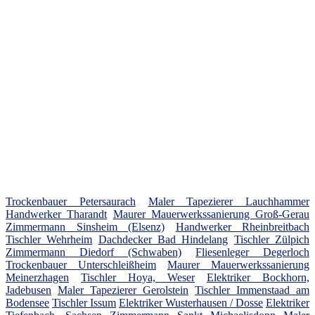
Trockenbauer Petersaurach
Maler Tapezierer Lauchhammer
Handwerker Tharandt
Maurer Mauerwerkssanierung Groß-Gerau
Zimmermann Sinsheim (Elsenz)
Handwerker Rheinbreitbach
Tischler Wehrheim
Dachdecker Bad Hindelang
Tischler Zülpich
Zimmermann Diedorf (Schwaben)
Fliesenleger Degerloch
Trockenbauer Unterschleißheim
Maurer Mauerwerkssanierung
Meinerzhagen
Tischler Hoya, Weser
Elektriker Bockhorn,
Jadebusen
Maler Tapezierer Gerolstein
Tischler Immenstaad am
Bodensee
Tischler Issum
Elektriker Wusterhausen / Dosse
Elektriker