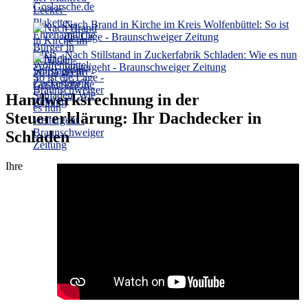
Goslarsche.de
Nach Brand in Kirche im Kreis Wolfenbüttel: So ist
die Lage - Braunschweiger Zeitung
Nach Stillstand in Zuckerfabrik Schladen: Wie es nun
weitergeht - Braunschweiger Zeitung
Handwerksrechnung in der
Steuererklärung: Ihr Dachdecker in
Schladen
Ihre