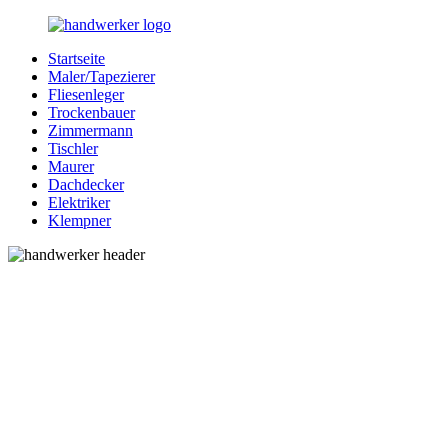
Zurück
zum
Startseite
Inhalt
Bessere-
Handwerker
Maler/Tapezierer
Handwerker.de
in
Fliesenleger
Ihrer
Trockenbauer
Nähe
Zimmermann
Tischler
Maurer
Dachdecker
Elektriker
Klempner