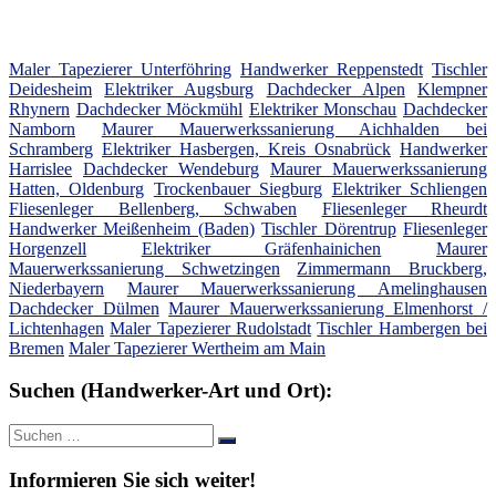
Maler Tapezierer Unterföhring
Handwerker Reppenstedt
Tischler
Deidesheim
Elektriker Augsburg
Dachdecker Alpen
Klempner
Rhynern
Dachdecker Möckmühl
Elektriker Monschau
Dachdecker
Namborn
Maurer Mauerwerkssanierung Aichhalden bei
Schramberg
Elektriker Hasbergen, Kreis Osnabrück
Handwerker
Harrislee
Dachdecker Wendeburg
Maurer Mauerwerkssanierung
Hatten, Oldenburg
Trockenbauer Siegburg
Elektriker Schliengen
Fliesenleger Bellenberg, Schwaben
Fliesenleger Rheurdt
Handwerker Meißenheim (Baden)
Tischler Dörentrup
Fliesenleger
Horgenzell
Elektriker Gräfenhainichen
Maurer
Mauerwerkssanierung Schwetzingen
Zimmermann Bruckberg,
Niederbayern
Maurer Mauerwerkssanierung Amelinghausen
Dachdecker Dülmen
Maurer Mauerwerkssanierung Elmenhorst /
Lichtenhagen
Maler Tapezierer Rudolstadt
Tischler Hambergen bei
Bremen
Maler Tapezierer Wertheim am Main
Suchen (Handwerker-Art und Ort):
Suche
Suchen
nach:
Informieren Sie sich weiter!