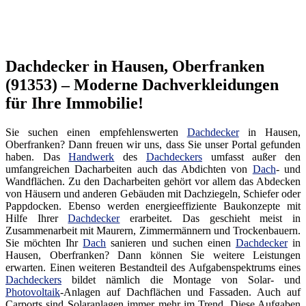
Dachdecker in Hausen, Oberfranken
(91353) – Moderne Dachverkleidungen
für Ihre Immobilie!
Sie suchen einen empfehlenswerten
Dachdecker
in Hausen,
Oberfranken? Dann freuen wir uns, dass Sie unser Portal gefunden
haben. Das
Handwerk
des
Dachdeckers
umfasst außer den
umfangreichen Dacharbeiten auch das Abdichten von
Dach
- und
Wandflächen. Zu den Dacharbeiten gehört vor allem das Abdecken
von Häusern und anderen Gebäuden mit Dachziegeln, Schiefer oder
Pappdocken. Ebenso werden energieeffiziente Baukonzepte mit
Hilfe Ihrer
Dachdecker
erarbeitet. Das geschieht meist in
Zusammenarbeit mit Maurern, Zimmermännern und Trockenbauern.
Sie möchten Ihr
Dach
sanieren und suchen einen
Dachdecker
in
Hausen, Oberfranken? Dann können Sie weitere Leistungen
erwarten. Einen weiteren Bestandteil des Aufgabenspektrums eines
Dachdeckers
bildet nämlich die Montage von Solar- und
Photovoltaik
-Anlagen auf Dachflächen und Fassaden. Auch auf
Carports sind Solaranlagen immer mehr im Trend. Diese Aufgaben