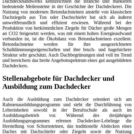
Dachdeckhandwerks kennzeichnen die Branche und markieren
bedeutende Meilensteine in der Geschichte der Dachdeckerei. Die
Nutzung von modernen Betondachsteinen anstelle von klassischen
Dachziegeln aus Ton oder Dachschiefer hat sich als äußerst
umweltfreundlich und effizient erwiesen. Während bei der
Produktion von herkömmlichen Ziegeln für Dächer große Mengen
an CO2 freigesetzt werden, was mit einem hohen Energieaufwand
verbunden ist, ist die Ökobilanz von Betondachsteinen exzellent.
Betondachsteine werden für ihre ausgezeichneten
Schalldämmungseigenschaften und ihre bruch- und hagelsichere
Struktur sehr geschätzt. Auch Dachbegrünungen sind voll im Trend
und bereichern das breite Angebotsspektrum eines gut ausgebildeten
Dachdeckers.
Stellenabgebote für Dachdecker und
Ausbildung zum Dachdecker
Auch die Ausbildung zum Dachdecker orientiert sich am
Rahmenausbildungsprogramm und sieht die Durchführung von
Lehreinheiten sowohl in der Berufsschule als auch im
Ausbildungsbetrieb vor. Während des dreijährigen
Ausbildungsprogrammes erlernen Dachdecker-Lehrlinge die
Herstellung von Schornsteinen, das traditionelle Abdecken eines
Daches mit Dachschiefer oder Ziegeln sowie die Nutzung