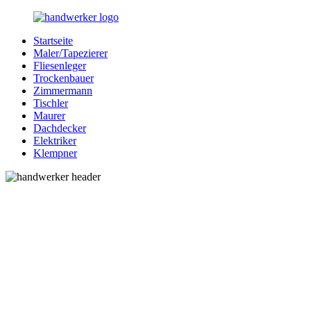
Zurück
zum
Startseite
Inhalt
Bessere-
Handwerker
Maler/Tapezierer
Handwerker.de
in
Fliesenleger
Ihrer
Trockenbauer
Nähe
Zimmermann
Tischler
Maurer
Dachdecker
Elektriker
Klempner