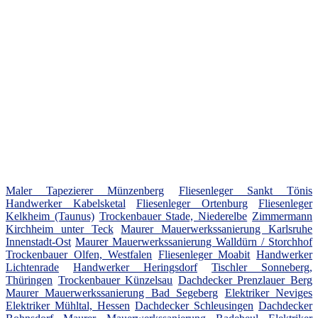
Maler Tapezierer Münzenberg
Fliesenleger Sankt Tönis
Handwerker Kabelsketal
Fliesenleger Ortenburg
Fliesenleger
Kelkheim (Taunus)
Trockenbauer Stade, Niederelbe
Zimmermann
Kirchheim unter Teck
Maurer Mauerwerkssanierung Karlsruhe
Innenstadt-Ost
Maurer Mauerwerkssanierung Walldürn / Storchhof
Trockenbauer Olfen, Westfalen
Fliesenleger Moabit
Handwerker
Lichtenrade
Handwerker Heringsdorf
Tischler Sonneberg,
Thüringen
Trockenbauer Künzelsau
Dachdecker Prenzlauer Berg
Maurer Mauerwerkssanierung Bad Segeberg
Elektriker Neviges
Elektriker Mühltal, Hessen
Dachdecker Schleusingen
Dachdecker