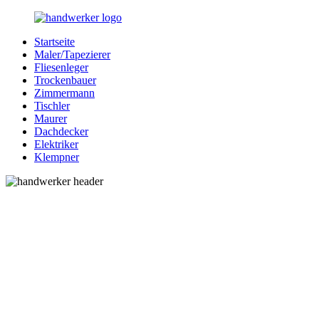
Zurück
zum
Startseite
Inhalt
Bessere-
Handwerker
Maler/Tapezierer
Handwerker.de
in
Fliesenleger
Ihrer
Trockenbauer
Nähe
Zimmermann
Tischler
Maurer
Dachdecker
Elektriker
Klempner